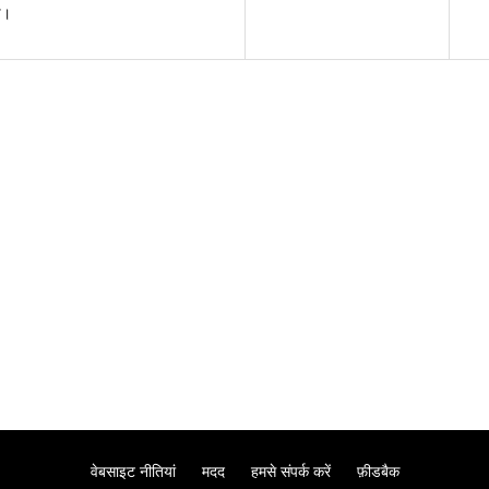
ण।
वेबसाइट नीतियां
मदद
हमसे संपर्क करें
फ़ीडबैक